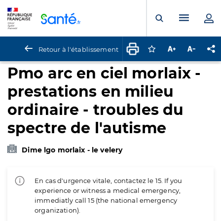
Panneau de gestion des cookies
Menu pr
Ouvrir la rech
Retour à l'établissement
Connectez-vous pour
Augmenter la t
Diminuer 
Pa
Pmo arc en ciel morlaix -
prestations en milieu
ordinaire - troubles du
spectre de l'autisme
Dime lgo morlaix - le velery
En cas d'urgence vitale, contactez le 15. If you
experience or witness a medical emergency,
immediatly call 15 (the national emergency
organization).