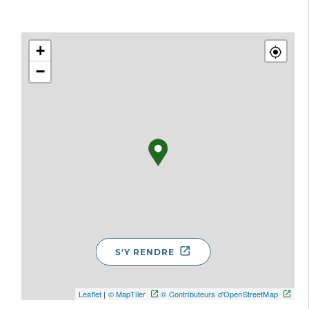
+
−
S'Y RENDRE
Leaflet
|
© MapTiler
© Contributeurs d'OpenStreetMap