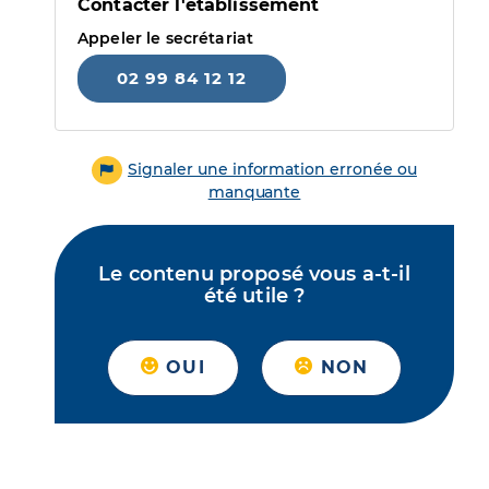
Contacter l'établissement
Appeler le secrétariat
02 99 84 12 12
Signaler une information erronée ou
manquante
Le contenu proposé vous a-t-il
été utile ?
OUI
NON