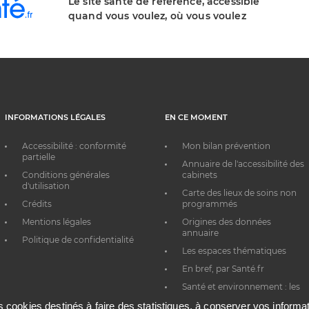
Le site santé de référence, accessible
quand vous voulez, où vous voulez
INFORMATIONS LÉGALES
EN CE MOMENT
Accessibilité : conformité
Mon bilan prévention
partielle
Annuaire de l'accessibilité des
Conditions générales
cabinets
d'utilisation
Carte des lieux de soins non
Crédits
programmés
Mentions légales
Origines des données
annuaire
Politique de confidentialité
Les espaces thématiques
En bref, par Santé.fr
Santé et environnement : les
bons réflexes au quotidien
es cookies destinés à faire des statistiques, à conserver vos inform