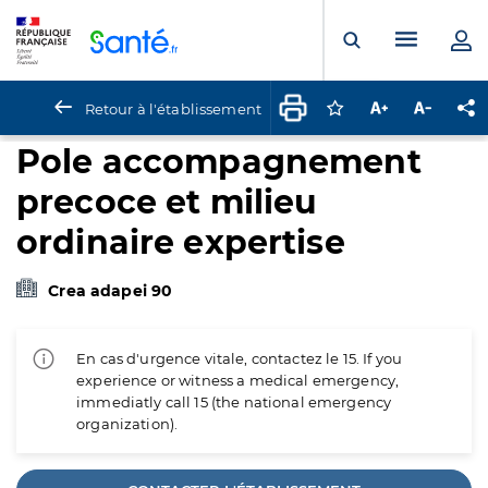
Panneau de gestion des cookies
Menu pr
Ouvrir la rech
Retour à l'établissement
Connectez-vous pour
Augmenter la t
Diminuer 
Pa
Pole accompagnement
precoce et milieu
ordinaire expertise
Crea adapei 90
En cas d'urgence vitale, contactez le 15. If you
experience or witness a medical emergency,
immediatly call 15 (the national emergency
organization).