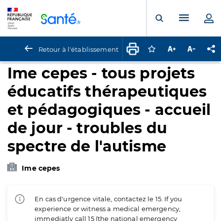
Panneau de gestion des cookies
Menu pr
Ouvrir la rech
Retour à l'établissement
Connectez-vous pour
Augmenter la t
Diminuer 
Pa
Ime cepes - tous projets
éducatifs thérapeutiques
et pédagogiques - accueil
de jour - troubles du
spectre de l'autisme
Ime cepes
En cas d'urgence vitale, contactez le 15. If you
experience or witness a medical emergency,
immediatly call 15 (the national emergency