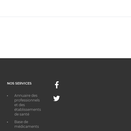
NOS SERVICES
Facebook
Annuaire des
Twitter
professionnels
et des
établissements
de santé
Base de
médicaments