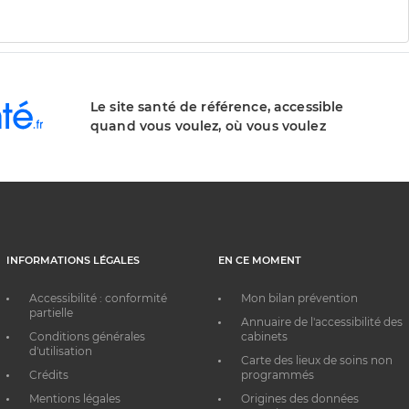
Le site santé de référence, accessible
quand vous voulez, où vous voulez
INFORMATIONS LÉGALES
EN CE MOMENT
Accessibilité : conformité
Mon bilan prévention
partielle
Annuaire de l'accessibilité des
Conditions générales
cabinets
d'utilisation
Carte des lieux de soins non
Crédits
programmés
Mentions légales
Origines des données