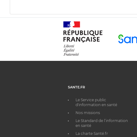
SANTE.FR
Le Service public
d'information en santé
Nos missions
Le Standard de l’information
en santé
La charte Santé.fr