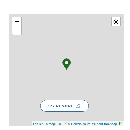
+
−
S'Y RENDRE
Leaflet
|
© MapTiler
© Contributeurs d'OpenStreetMap