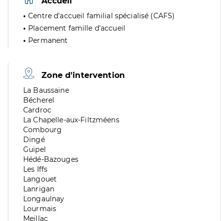
Accueil
Centre d'accueil familial spécialisé (CAFS)
Placement famille d'accueil
Permanent
Zone d'intervention
Zone
La Baussaine
de
Zone
Bécherel
division
de
Zone
Cardroc
division
de
Zone
La Chapelle-aux-Filtzméens
division
de
Zone
Combourg
division
de
Zone
Dingé
division
de
Zone
Guipel
division
de
Zone
Hédé-Bazouges
division
de
Zone
Les Iffs
division
de
Zone
Langouet
division
de
Zone
Lanrigan
division
de
Zone
Longaulnay
division
de
Zone
Lourmais
division
de
Zone
Meillac