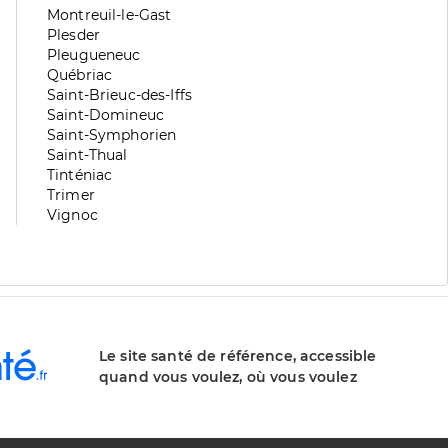
division
de
Zone
Montreuil-le-Gast
division
de
Zone
Plesder
division
de
Zone
Pleugueneuc
division
de
Zone
Québriac
division
de
Zone
Saint-Brieuc-des-Iffs
division
de
Zone
Saint-Domineuc
division
de
Zone
Saint-Symphorien
division
de
Zone
Saint-Thual
division
de
Zone
Tinténiac
division
de
Zone
Trimer
division
de
Zone
Vignoc
division
de
division
Le site santé de référence, accessible
quand vous voulez, où vous voulez