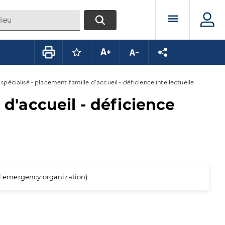
Menu prin
RECHERCHER
Connectez-vous pour mettre ce conte
Augmenter la taille du texte
Diminuer la taille du te
Partager la pag
 spécialisé - placement famille d'accueil - déficience intellectuelle
 d'accueil - déficience
al emergency organization).