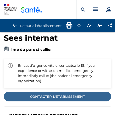
Panneau de gestion des cookies
Menu pr
Ouvrir la rech
Retour à l'établissement
Connectez-vous pour
Augmenter la t
Diminuer 
Pa
Sees internat
Ime du parc st vallier
En cas d'urgence vitale, contactez le 15. If you
experience or witness a medical emergency,
immediatly call 15 (the national emergency
organization).
CONTACTER L'ÉTABLISSEMENT