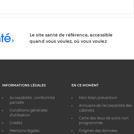
Le site santé de référence, accessible
quand vous voulez, où vous voulez
INFORMATIONS LÉGALES
EN CE MOMENT
Accessibilité : conformité
Mon bilan prévention
partielle
Annuaire de l'accessibilité des
Conditions générales
cabinets
d'utilisation
Carte des lieux de soins non
Crédits
programmés
Mentions légales
Origines des données