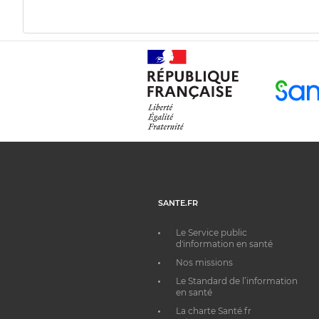
SANTE.FR
Le Service public
d'information en santé
Nos missions
Le Standard de l’information
en santé
La charte Santé.fr