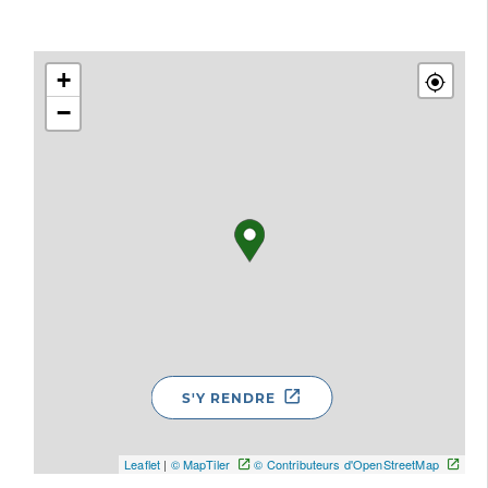
+
−
S'Y RENDRE
Leaflet
|
© MapTiler
© Contributeurs d'OpenStreetMap