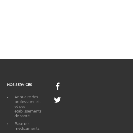
NOS SERVICES
Facebook
Annuaire des
Twitter
professionnels
et des
établissements
de santé
Base de
médicaments