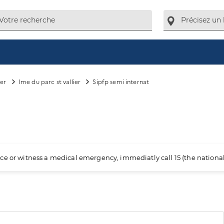
ier
Ime du parc st vallier
Sipfp semi internat
ience or witness a medical emergency, immediatly call 15 (the nation