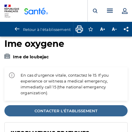
Panneau de gestion des cookies
Menu pr
Ouvrir la rech
Retour à l'établissement
Connectez-vous pour
Augmenter la t
Diminuer 
Pa
Ime oxygene
Ime de loubejac
En cas d'urgence vitale, contactez le 15. If you
experience or witness a medical emergency,
immediatly call 15 (the national emergency
organization).
CONTACTER L'ÉTABLISSEMENT