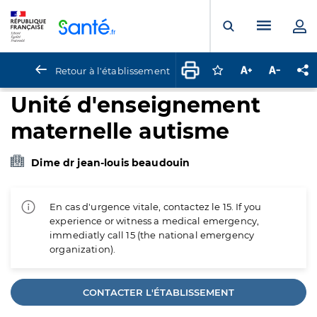
Panneau de gestion des cookies
Menu pr
Ouvrir la rech
Retour à l'établissement
Connectez-vous pour
Augmenter la t
Diminuer 
Pa
Unité d'enseignement
maternelle autisme
Dime dr jean-louis beaudouin
En cas d'urgence vitale, contactez le 15. If you
experience or witness a medical emergency,
immediatly call 15 (the national emergency
organization).
CONTACTER L'ÉTABLISSEMENT