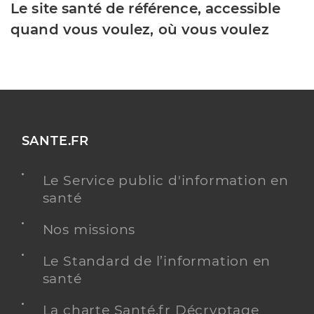
Le site santé de référence, accessible
quand vous voulez, où vous voulez
SANTE.FR
Le Service public d'information en
santé
Nos missions
Le Standard de l’information en
santé
La charte Santé.fr Décryptage