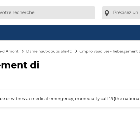
ve-d’Amont
Dame haut-doubs ahs-fc
Cmpro vaucluse - hebergement 
ement di
ience or witness a medical emergency, immediatly call 15 (the nation