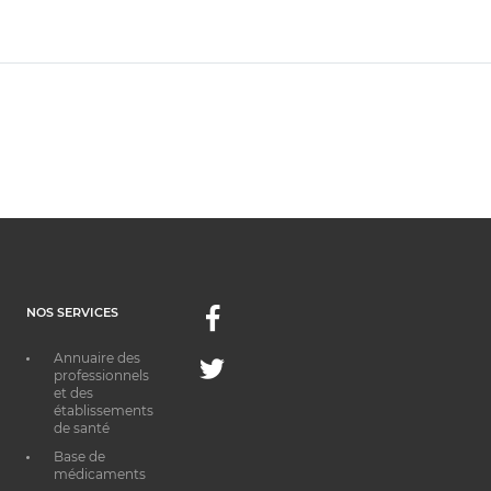
NOS SERVICES
Facebook
Annuaire des
Twitter
professionnels
et des
établissements
de santé
Base de
médicaments