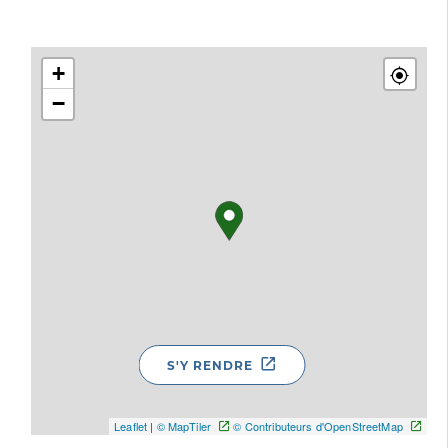
+
−
S'Y RENDRE
Leaflet
|
© MapTiler
© Contributeurs d'OpenStreetMap