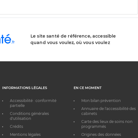
Le site santé de référence, accessible
quand vous voulez, où vous voulez
INFORMATIONS LÉGALES
EN CE MOMENT
Accessibilité : conformité
Mon bilan prévention
partielle
Annuaire de l'accessibilité des
Conditions générales
cabinets
d'utilisation
Carte des lieux de soins non
Crédits
programmés
Mentions légales
Origines des données