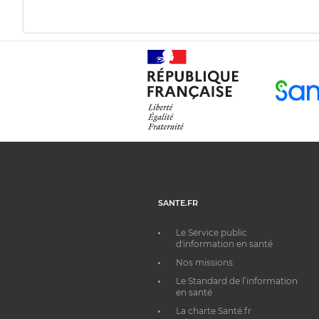
SANTE.FR
Le Service public
d'information en santé
Nos missions
Le Standard de l’information
en santé
La charte Santé.fr