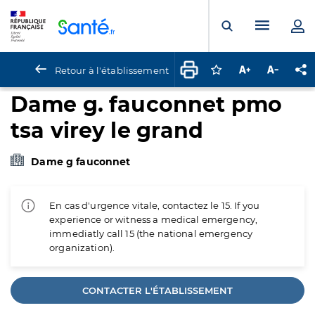
Panneau de gestion des cookies
Menu pr
Ouvrir la rech
Retour à l'établissement
Connectez-vous pour
Augmenter la t
Diminuer 
Pa
Dame g. fauconnet pmo
tsa virey le grand
Dame g fauconnet
En cas d'urgence vitale, contactez le 15. If you
experience or witness a medical emergency,
immediatly call 15 (the national emergency
organization).
CONTACTER L'ÉTABLISSEMENT