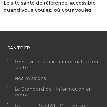
Le site santé de référence, accessible
quand vous voulez, où vous voulez
SANTE.FR
Le Service public d'information en
santé
Nos missions
Le Standard de l’information en
santé
La charte Santé.fr Décryptage