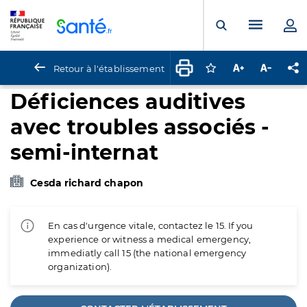
Panneau de gestion des cookies
Menu pr
Ouvrir la rech
Retour à l'établissement
Connectez-vous pour
Augmenter la t
Diminuer 
Pa
Déficiences auditives
avec troubles associés -
semi-internat
Cesda richard chapon
En cas d'urgence vitale, contactez le 15. If you
experience or witness a medical emergency,
immediatly call 15 (the national emergency
organization).