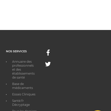
NOS SERVICES
Facebook
Annuaire des
Twitter
professionnels
et des
établissements
de santé
Base de
médicaments
Essais Cliniques
Santé.fr
Décryptage