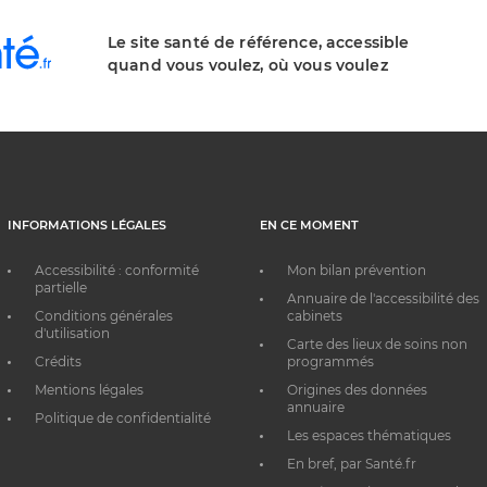
Le site santé de référence, accessible
quand vous voulez, où vous voulez
INFORMATIONS LÉGALES
EN CE MOMENT
Accessibilité : conformité
Mon bilan prévention
partielle
Annuaire de l'accessibilité des
Conditions générales
cabinets
d'utilisation
Carte des lieux de soins non
Crédits
programmés
Mentions légales
Origines des données
annuaire
Politique de confidentialité
Les espaces thématiques
En bref, par Santé.fr