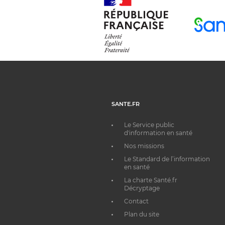
SANTE.FR
Le Service public
d'information en santé
Nos missions
Le Standard de l’information
en santé
La charte Santé.fr
Décryptage
Contact
Plan du site