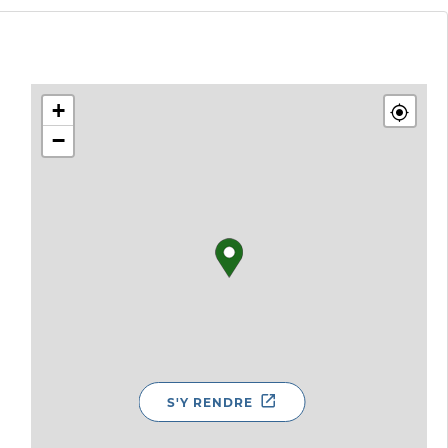
+
−
S'Y RENDRE