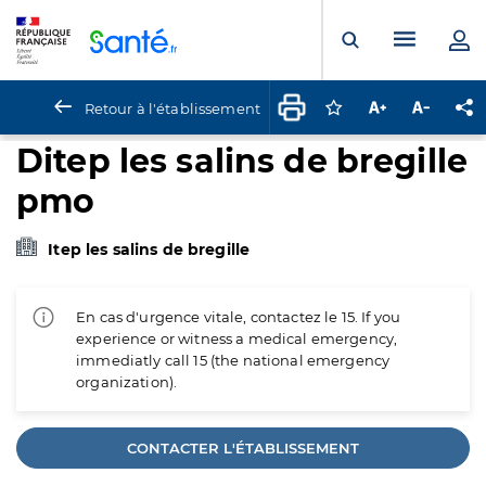
Panneau de gestion des cookies
Menu pr
Ouvrir la rech
Retour à l'établissement
Connectez-vous pour
Augmenter la t
Diminuer 
Pa
Ditep les salins de bregille
pmo
Itep les salins de bregille
En cas d'urgence vitale, contactez le 15. If you
experience or witness a medical emergency,
immediatly call 15 (the national emergency
organization).
CONTACTER L'ÉTABLISSEMENT