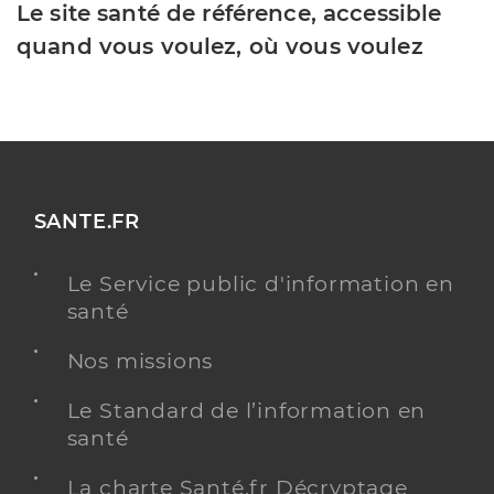
Le site santé de référence, accessible
quand vous voulez, où vous voulez
SANTE.FR
Le Service public d'information en
santé
Nos missions
Le Standard de l’information en
santé
La charte Santé.fr Décryptage