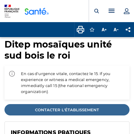
Panneau de gestion des cookies
Menu pr
Ouvrir la rech
Connectez-vous pour
Augmenter la t
Diminuer 
Pa
Ditep mosaïques unité
sud bois le roi
En cas d'urgence vitale, contactez le 15. If you
experience or witness a medical emergency,
immediatly call 15 (the national emergency
organization).
CONTACTER L'ÉTABLISSEMENT
INFORMATIONS PRATIQUES