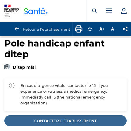
Panneau de gestion des cookies
Menu pr
Ouvrir la rech
Retour à l'établissement
Connectez-vous pour
Augmenter la t
Diminuer 
Pa
Pole handicap enfant
ditep
Ditep mfsl
En cas d'urgence vitale, contactez le 15. If you
experience or witness a medical emergency,
immediatly call 15 (the national emergency
organization).
CONTACTER L'ÉTABLISSEMENT