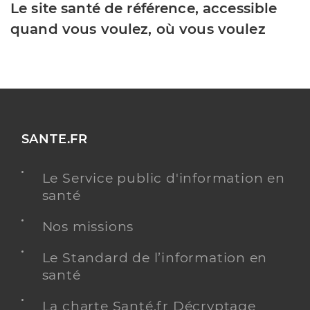
Le site santé de référence, accessible
quand vous voulez, où vous voulez
SANTE.FR
Le Service public d'information en
santé
Nos missions
Le Standard de l’information en
santé
La charte Santé.fr Décryptage