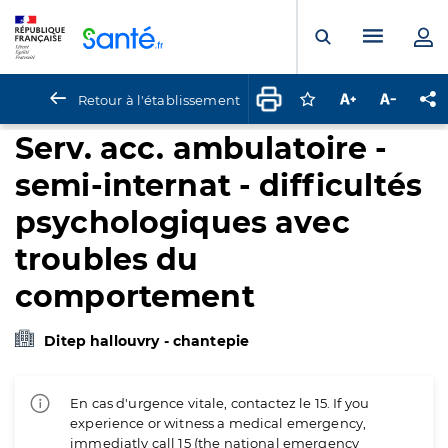
Panneau de gestion des cookies
Menu pr
Ouvrir la rech
Retour à l'établissement
Connectez-vous pour
Augmenter la t
Diminuer 
Pa
Serv. acc. ambulatoire -
semi-internat - difficultés
psychologiques avec
troubles du
comportement
Ditep hallouvry - chantepie
En cas d'urgence vitale, contactez le 15. If you
experience or witness a medical emergency,
immediatly call 15 (the national emergency