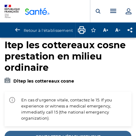
Panneau de gestion des cookies
Menu pr
Ouvrir la rech
Retour à l'établissement
Connectez-vous pour
Augmenter la t
Diminuer 
Pa
Itep les cottereaux cosne
prestation en milieu
ordinaire
Ditep les cottereaux cosne
En cas d'urgence vitale, contactez le 15. If you
experience or witness a medical emergency,
immediatly call 15 (the national emergency
organization).