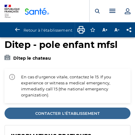
Panneau de gestion des cookies
Menu pr
Ouvrir la rech
Retour à l'établissement
Connectez-vous pour
Augmenter la t
Diminuer 
Pa
Ditep - pole enfant mfsl
Ditep le chateau
En cas d'urgence vitale, contactez le 15. If you
experience or witness a medical emergency,
immediatly call 15 (the national emergency
organization).
CONTACTER L'ÉTABLISSEMENT