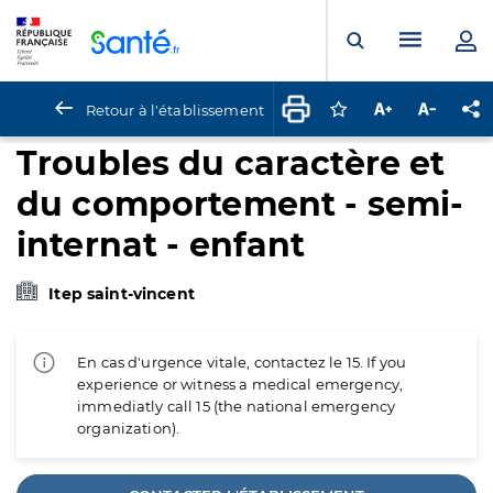
Panneau de gestion des cookies
Menu pr
Ouvrir la rech
Retour à l'établissement
Connectez-vous pour
Augmenter la t
Diminuer 
Pa
Troubles du caractère et
du comportement - semi-
internat - enfant
Itep saint-vincent
En cas d'urgence vitale, contactez le 15. If you
experience or witness a medical emergency,
immediatly call 15 (the national emergency
organization).