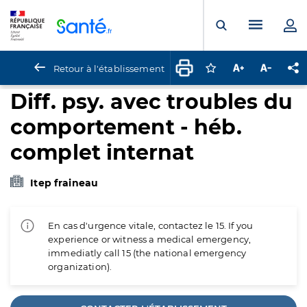
Panneau de gestion des cookies
Menu pr
Ouvrir la rech
Retour à l'établissement
Connectez-vous pour
Augmenter la t
Diminuer 
Pa
Diff. psy. avec troubles du
comportement - héb.
complet internat
Itep fraineau
En cas d'urgence vitale, contactez le 15. If you
experience or witness a medical emergency,
immediatly call 15 (the national emergency
organization).