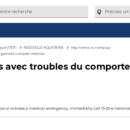
que (ITEP)
NOUVELLE-AQUITAINE
Itep trema uv rompsay
ergement complet internat
es avec troubles du compor
ience or witness a medical emergency, immediatly call 15 (the nation