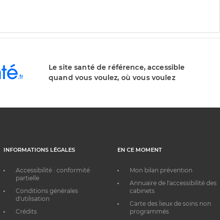
Le site santé de référence, accessible
quand vous voulez, où vous voulez
INFORMATIONS LÉGALES
EN CE MOMENT
Accessibilité : conformité
Mon bilan prévention
partielle
Annuaire de l'accessibilité des
Conditions générales
cabinets
d'utilisation
Carte des lieux de soins non
Crédits
programmés