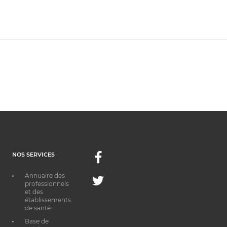
NOS SERVICES
Facebook
Annuaire des
Twitter
professionnels
et des
établissements
de santé
Base de