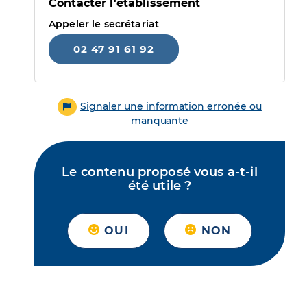
Contacter l'établissement
Appeler le secrétariat
02 47 91 61 92
Signaler une information erronée ou
manquante
Le contenu proposé vous a-t-il
été utile ?
OUI
NON