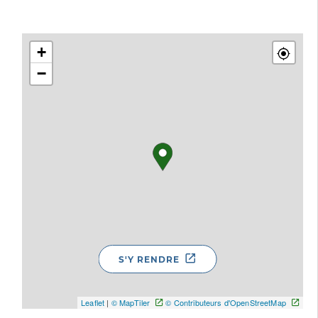
+
−
S'Y RENDRE
Leaflet
|
© MapTiler
© Contributeurs d'OpenStreetMap