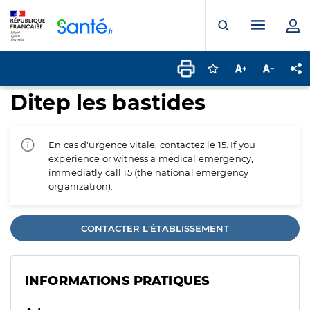
Panneau de gestion des cookies
Menu pr
Ouvrir la rech
Connectez-vous pour
Augmenter la t
Diminuer 
Pa
Ditep les bastides
En cas d'urgence vitale, contactez le 15. If you
experience or witness a medical emergency,
immediatly call 15 (the national emergency
organization).
CONTACTER L'ÉTABLISSEMENT
INFORMATIONS PRATIQUES