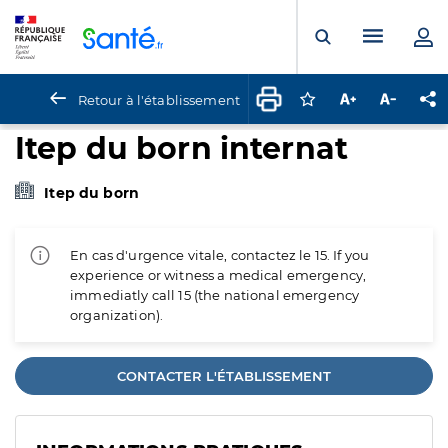
Panneau de gestion des cookies
Menu pr
Ouvrir la rech
Retour à l'établissement
Connectez-vous pour
Augmenter la t
Diminuer 
Pa
Itep du born internat
Itep du born
En cas d'urgence vitale, contactez le 15. If you
experience or witness a medical emergency,
immediatly call 15 (the national emergency
organization).
CONTACTER L'ÉTABLISSEMENT