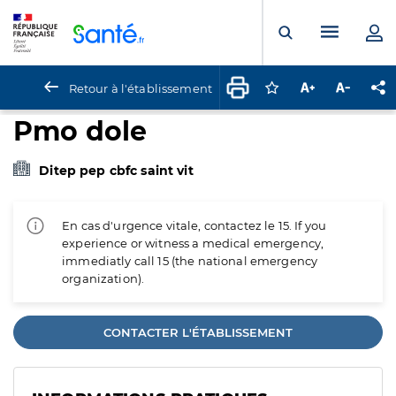
Panneau de gestion des cookies
Menu pr
Ouvrir la rech
Retour à l'établissement
Connectez-vous pour
Augmenter la t
Diminuer 
Pa
Pmo dole
Ditep pep cbfc saint vit
En cas d'urgence vitale, contactez le 15. If you
experience or witness a medical emergency,
immediatly call 15 (the national emergency
organization).
CONTACTER L'ÉTABLISSEMENT