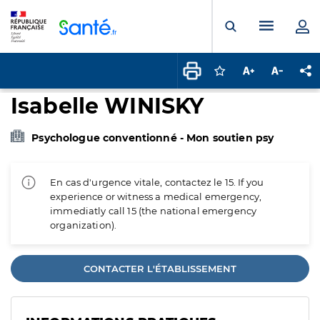
Panneau de gestion des cookies
Menu pr
Ouvrir la rech
Connectez-vous pour
Augmenter la t
Diminuer 
Pa
Isabelle WINISKY
Psychologue conventionné - Mon soutien psy
En cas d'urgence vitale, contactez le 15. If you
experience or witness a medical emergency,
immediatly call 15 (the national emergency
organization).
CONTACTER L'ÉTABLISSEMENT