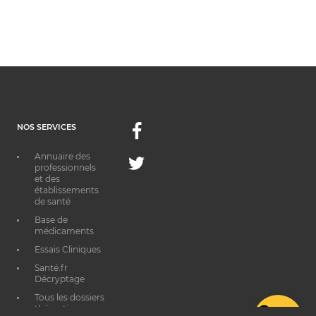
NOS SERVICES
Facebook
Annuaire des
Twitter
professionnels
et des
établissements
de santé
Base de
médicaments
Essais Cliniques
Santé.fr
Décryptage
Tous les dossiers
thématiques