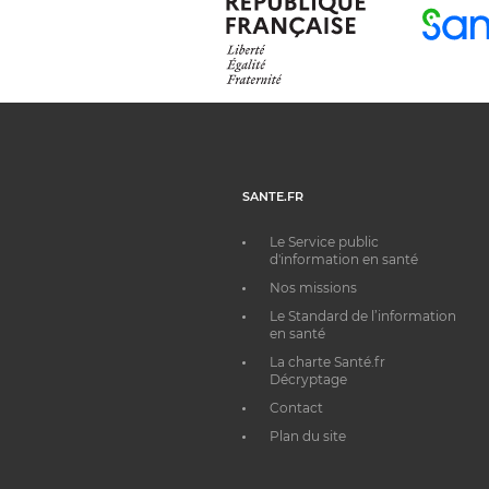
SANTE.FR
Le Service public
d'information en santé
Nos missions
Le Standard de l’information
en santé
La charte Santé.fr
Décryptage
Contact
Plan du site