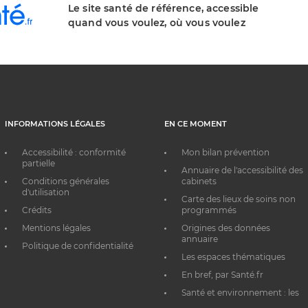
Le site santé de référence, accessible
quand vous voulez, où vous voulez
INFORMATIONS LÉGALES
EN CE MOMENT
Accessibilité : conformité
Mon bilan prévention
partielle
Annuaire de l'accessibilité des
Conditions générales
cabinets
d'utilisation
Carte des lieux de soins non
Crédits
programmés
Mentions légales
Origines des données
annuaire
Politique de confidentialité
Les espaces thématiques
En bref, par Santé.fr
Santé et environnement : les
bons réflexes au quotidien