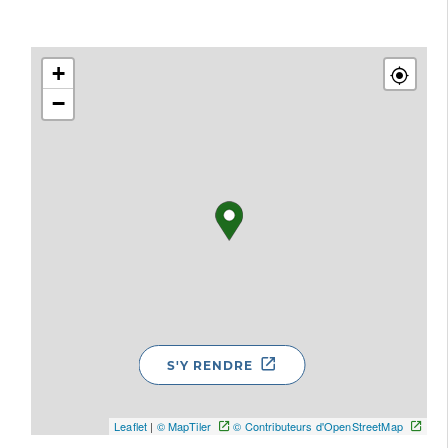
+
−
S'Y RENDRE
Leaflet
|
© MapTiler
© Contributeurs d'OpenStreetMap