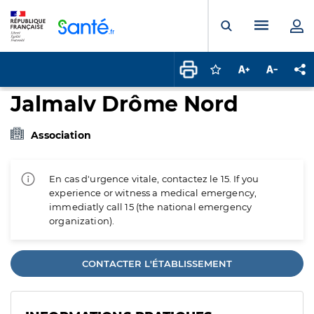
Panneau de gestion des cookies
Menu pr
Ouvrir la rech
Connectez-vous pour
Augmenter la t
Diminuer 
Pa
Jalmalv Drôme Nord
Association
En cas d'urgence vitale, contactez le 15. If you
experience or witness a medical emergency,
immediatly call 15 (the national emergency
organization).
CONTACTER L'ÉTABLISSEMENT