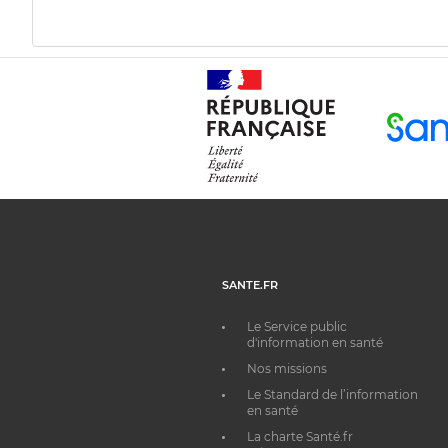
SANTE.FR
Le Service public
d'information en santé
Nos missions
Le Standard de l’information
en santé
La charte Santé.fr