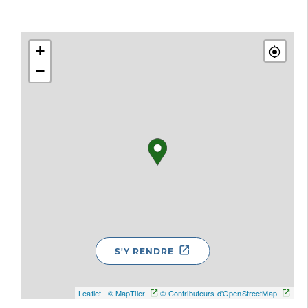
+
−
S'Y RENDRE
Leaflet
|
© MapTiler
© Contributeurs d'OpenStreetMap