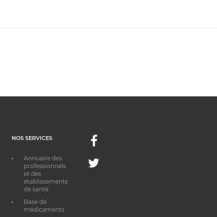
NOS SERVICES
Facebook
Annuaire des
Twitter
professionnels
et des
établissements
de santé
Base de
médicaments