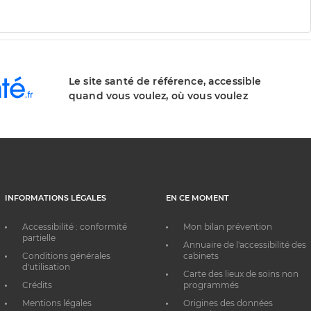
Le site santé de référence, accessible
quand vous voulez, où vous voulez
INFORMATIONS LÉGALES
EN CE MOMENT
Accessibilité : conformité
Mon bilan prévention
partielle
Annuaire de l'accessibilité des
Conditions générales
cabinets
d'utilisation
Carte des lieux de soins non
Crédits
programmés
Mentions légales
Origines des données