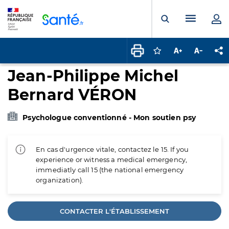
Panneau de gestion des cookies
Menu pr
Ouvrir la rech
Connectez-vous pour
Augmenter la t
Diminuer 
Pa
Jean-Philippe Michel
Bernard VÉRON
Psychologue conventionné - Mon soutien psy
En cas d'urgence vitale, contactez le 15. If you
experience or witness a medical emergency,
immediatly call 15 (the national emergency
organization).
CONTACTER L'ÉTABLISSEMENT