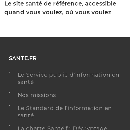
Le site santé de référence, accessible
quand vous voulez, où vous voulez
SANTE.FR
Le Service public d'information en
santé
Nos missions
Le Standard de l’information en
santé
La charte Santé.fr Décryptage