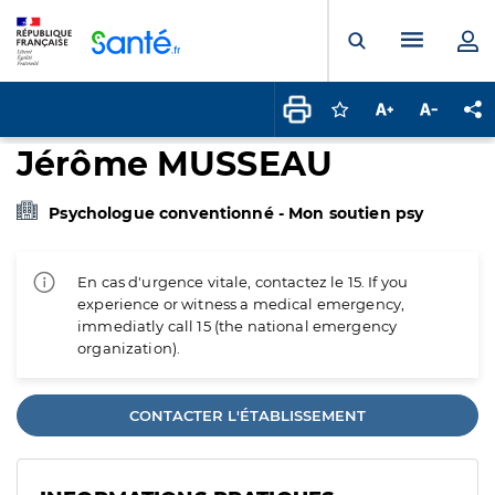
Panneau de gestion des cookies
Menu pr
Ouvrir la rech
Connectez-vous pour
Augmenter la t
Diminuer 
Pa
Jérôme MUSSEAU
Psychologue conventionné - Mon soutien psy
En cas d'urgence vitale, contactez le 15. If you
experience or witness a medical emergency,
immediatly call 15 (the national emergency
organization).
CONTACTER L'ÉTABLISSEMENT