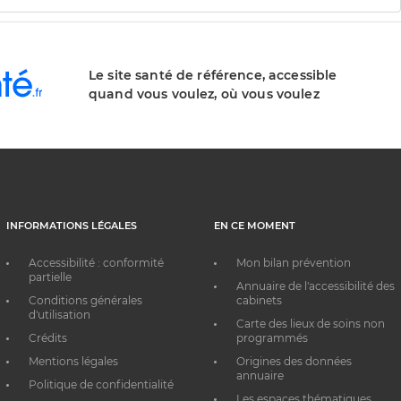
Le site santé de référence, accessible
quand vous voulez, où vous voulez
INFORMATIONS LÉGALES
EN CE MOMENT
Accessibilité : conformité
Mon bilan prévention
partielle
Annuaire de l'accessibilité des
Conditions générales
cabinets
d'utilisation
Carte des lieux de soins non
Crédits
programmés
Mentions légales
Origines des données
annuaire
Politique de confidentialité
Les espaces thématiques