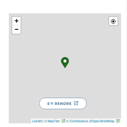
+
−
S'Y RENDRE
Leaflet
|
© MapTiler
© Contributeurs d'OpenStreetMap