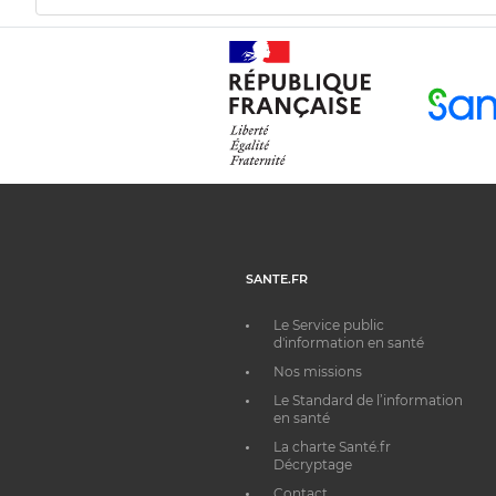
SANTE.FR
Le Service public
d'information en santé
Nos missions
Le Standard de l’information
en santé
La charte Santé.fr
Décryptage
Contact