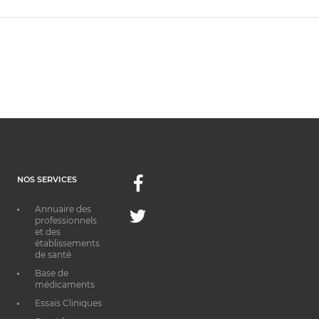
NOS SERVICES
Facebook
Annuaire des
Twitter
professionnels
et des
établissements
de santé
Base de
médicaments
Essais Cliniques