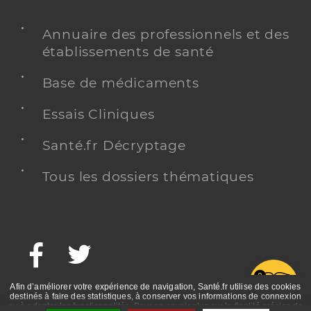
Annuaire des professionnels et des
établissements de santé
Base de médicaments
Essais Cliniques
Santé.fr Décryptage
Tous les dossiers thématiques
Facebook
Twitter
G
Afin d’améliorer votre expérience de navigation, Santé.fr utilise des cookies
destinés à faire des statistiques, à conserver vos informations de connexion
ou à adapter les fonctionnalités. Pour en savoir plus sur la finalité précise de