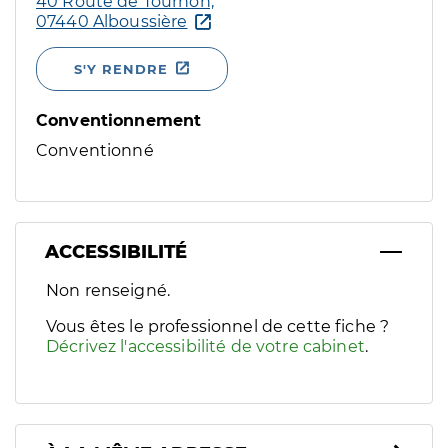
40 Route de Tournon,
07440 Alboussière
S'Y RENDRE
Conventionnement
Conventionné
ACCESSIBILITÉ
Filtres
Non renseigné.
Sélectionnez un ou plusieurs handicaps/besoins spécifiques p
Vous êtes le professionnel de cette fiche ?
Décrivez l'accessibilité de votre cabinet
.