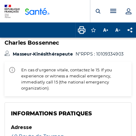
Panneau de gestion des cookies
Menu pr
Ouvrir la rech
Connectez-vous pour
Augmenter la t
Diminuer 
Pa
Charles Bossennec
Masseur-Kinésithérapeute
N°RPPS : 10109334903
En cas d'urgence vitale, contactez le 15. If you
experience or witness a medical emergency,
immediatly call 15 (the national emergency
organization).
INFORMATIONS PRATIQUES
Adresse