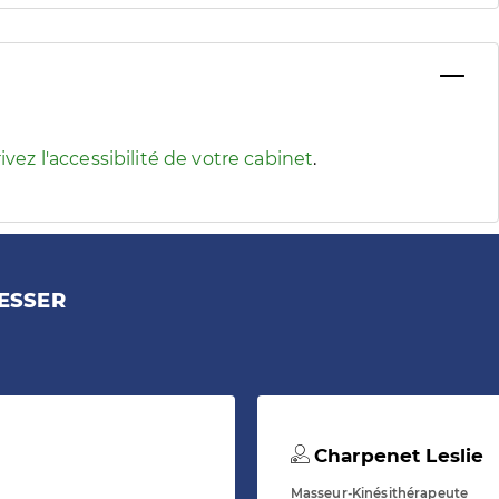
 pour afficher les informations d'accessibilité associées
ivez l'accessibilité de votre cabinet
.
ESSER
Charpenet Leslie
Masseur-Kinésithérapeute