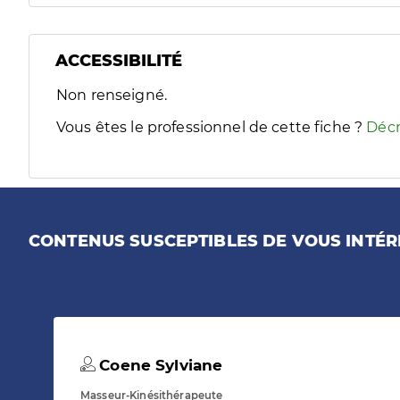
ACCESSIBILITÉ
Filtres
Non renseigné.
Sélectionnez un ou plusieurs handicaps/besoins spécifiques
Vous êtes le professionnel de cette fiche ?
Décr
CONTENUS SUSCEPTIBLES DE VOUS INTÉR
Coene Sylviane
Masseur-Kinésithérapeute