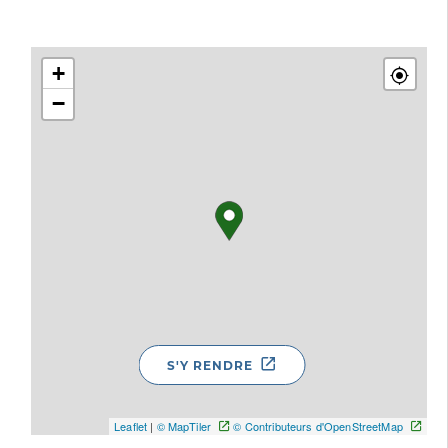
+
−
S'Y RENDRE
Leaflet
|
© MapTiler
© Contributeurs d'OpenStreetMap