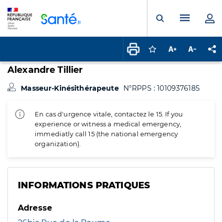
Panneau de gestion des cookies
Menu pr
Ouvrir la rech
Connectez-vous pour
Augmenter la t
Diminuer 
Pa
Alexandre Tillier
Masseur-Kinésithérapeute
N°RPPS : 10109376185
En cas d'urgence vitale, contactez le 15. If you
experience or witness a medical emergency,
immediatly call 15 (the national emergency
organization).
INFORMATIONS PRATIQUES
Adresse