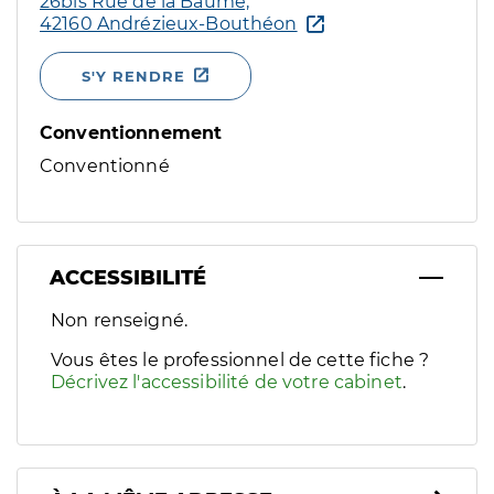
26bis Rue de la Baume,
42160 Andrézieux-Bouthéon
S'Y RENDRE
Conventionnement
Conventionné
ACCESSIBILITÉ
Filtres
Non renseigné.
Sélectionnez un ou plusieurs handicaps/besoins spécifiques p
Vous êtes le professionnel de cette fiche ?
Décrivez l'accessibilité de votre cabinet
.