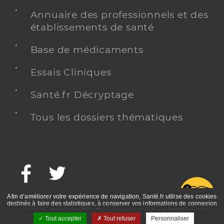
Annuaire des professionnels et des
établissements de santé
Base de médicaments
Essais Cliniques
Santé.fr Décryptage
Tous les dossiers thématiques
Facebook
Twitter
G
Afin d’améliorer votre expérience de navigation, Santé.fr utilise des cookies
destinés à faire des statistiques, à conserver vos informations de connexion
ou à adapter les fonctionnalités. Pour en savoir plus sur la finalité précise de
ces cookies, nous vous invitons à prendre connaissance de la politique de
Tout accepter
Tout refuser
Personnaliser