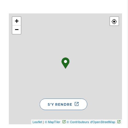
+
−
S'Y RENDRE
Leaflet
|
© MapTiler
© Contributeurs d'OpenStreetMap