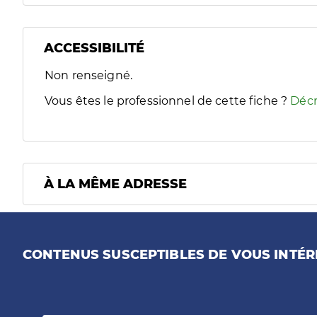
ACCESSIBILITÉ
Filtres
Non renseigné.
Sélectionnez un ou plusieurs handicaps/besoins spécifiques
Vous êtes le professionnel de cette fiche ?
Décr
À LA MÊME ADRESSE
CONTENUS SUSCEPTIBLES DE VOUS INTÉR