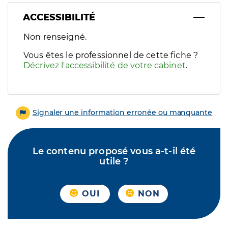
ACCESSIBILITÉ
Filtres
Non renseigné.
Sélectionnez un ou plusieurs handicaps/besoins spécifiques p
Vous êtes le professionnel de cette fiche ?
Décrivez l'accessibilité de votre cabinet
.
Signaler une information erronée ou manquante
Le contenu proposé vous a-t-il été
utile ?
OUI
NON