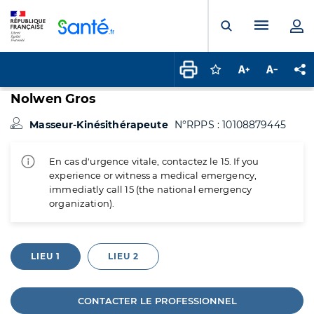
Panneau de gestion des cookies
Menu pr
Ouvrir la rech
Connectez-vous pour
Augmenter la t
Diminuer 
Pa
Nolwen Gros
Masseur-Kinésithérapeute
N°RPPS : 10108879445
En cas d'urgence vitale, contactez le 15. If you
experience or witness a medical emergency,
immediatly call 15 (the national emergency
organization).
LIEU 1
LIEU 2
CONTACTER LE PROFESSIONNEL