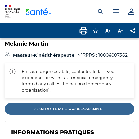
Panneau de gestion des cookies
Menu pr
Ouvrir la rech
Connectez-vous pour
Augmenter la t
Diminuer 
Pa
Melanie Martin
Masseur-Kinésithérapeute
N°RPPS : 10006007362
En cas d'urgence vitale, contactez le 15. If you
experience or witness a medical emergency,
immediatly call 15 (the national emergency
organization).
CONTACTER LE PROFESSIONNEL
INFORMATIONS PRATIQUES