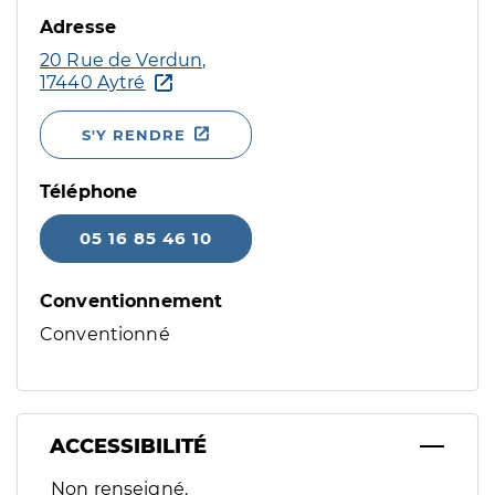
Adresse
20 Rue de Verdun,
17440 Aytré
S'Y RENDRE
Téléphone
05 16 85 46 10
Conventionnement
Conventionné
ACCESSIBILITÉ
Filtres
Non renseigné.
Sélectionnez un ou plusieurs handicaps/besoins spécifiques p