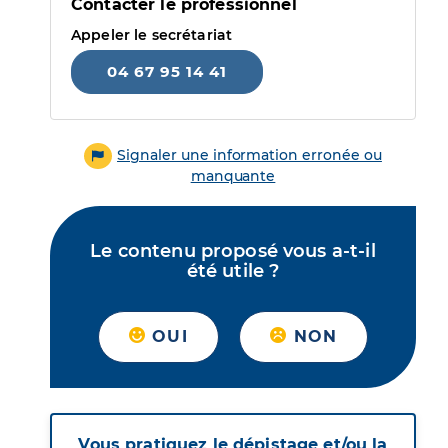
Contacter le professionnel
Appeler le secrétariat
04 67 95 14 41
Signaler une information erronée ou
manquante
Le contenu proposé vous a-t-il
été utile ?
OUI
NON
Vous pratiquez le dépistage et/ou la