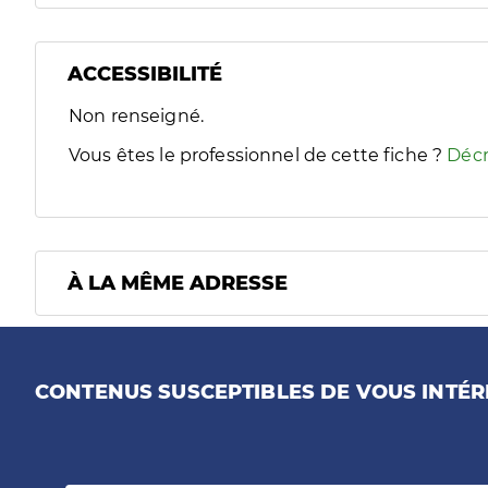
ACCESSIBILITÉ
Filtres
Non renseigné.
Sélectionnez un ou plusieurs handicaps/besoins spécifiques
Vous êtes le professionnel de cette fiche ?
Décr
À LA MÊME ADRESSE
CONTENUS SUSCEPTIBLES DE VOUS INTÉR