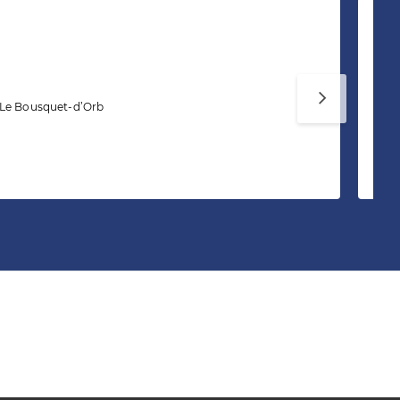
S
Ag
 Le Bousquet-d’Orb
Si
To
Te