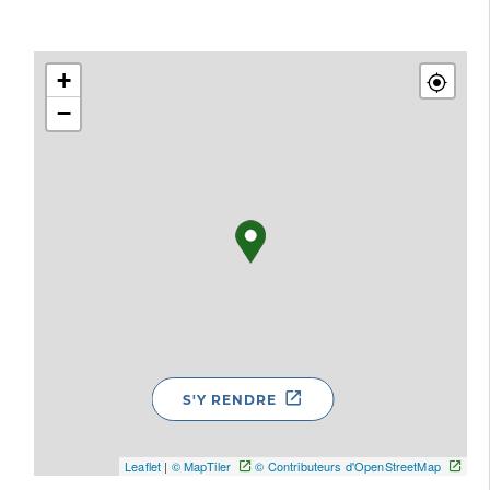
+
−
S'Y RENDRE
Leaflet
|
© MapTiler
© Contributeurs d'OpenStreetMap