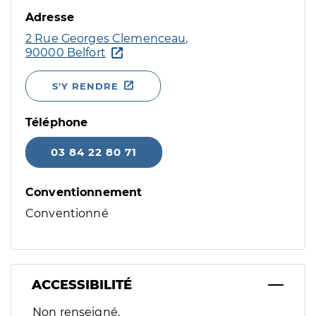
Adresse
2 Rue Georges Clemenceau,
90000 Belfort
S'Y RENDRE
Téléphone
03 84 22 80 71
Conventionnement
Conventionné
ACCESSIBILITÉ
Filtres
Non renseigné.
Sélectionnez un ou plusieurs handicaps/besoins spécifiques p