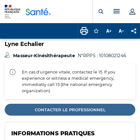
Panneau de gestion des cookies
Menu pr
Ouvrir la rech
Connectez-vous pour
Augmenter la t
Diminuer 
Pa
Lyne Echalier
Masseur-Kinésithérapeute
N°RPPS : 10108021246
En cas d'urgence vitale, contactez le 15. If you
experience or witness a medical emergency,
immediatly call 15 (the national emergency
organization).
CONTACTER LE PROFESSIONNEL
INFORMATIONS PRATIQUES