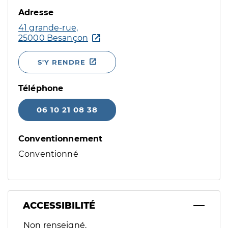
Adresse
41 grande-rue,
25000 Besançon
S'Y RENDRE
Téléphone
06 10 21 08 38
Conventionnement
Conventionné
ACCESSIBILITÉ
Filtres
Non renseigné.
Sélectionnez un ou plusieurs handicaps/besoins spécifiques p