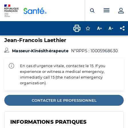
Panneau de gestion des cookies
Menu pr
Ouvrir la rech
Connectez-vous pour
Augmenter la t
Diminuer 
Pa
Jean-Francois Laethier
Masseur-Kinésithérapeute
N°RPPS : 10005968630
En cas d'urgence vitale, contactez le 15. If you
experience or witness a medical emergency,
immediatly call 15 (the national emergency
organization).
CONTACTER LE PROFESSIONNEL
INFORMATIONS PRATIQUES