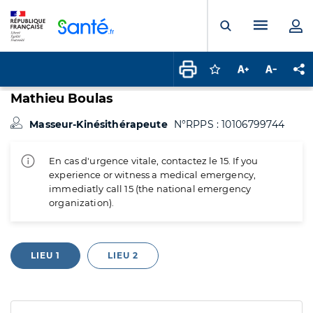
Panneau de gestion des cookies
Menu pr
Ouvrir la rech
Connectez-vous pour
Augmenter la t
Diminuer 
Pa
Mathieu Boulas
Masseur-Kinésithérapeute
N°RPPS : 10106799744
En cas d'urgence vitale, contactez le 15. If you
experience or witness a medical emergency,
immediatly call 15 (the national emergency
organization).
LIEU 1
LIEU 2