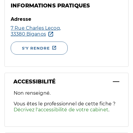
INFORMATIONS PRATIQUES
Adresse
7 Rue Charles Lecoq,
33380 Biganos
S'Y RENDRE
ACCESSIBILITÉ
Filtres
Non renseigné.
Sélectionnez un ou plusieurs handicaps/besoins spécifiques p
Vous êtes le professionnel de cette fiche ?
Décrivez l'accessibilité de votre cabinet
.