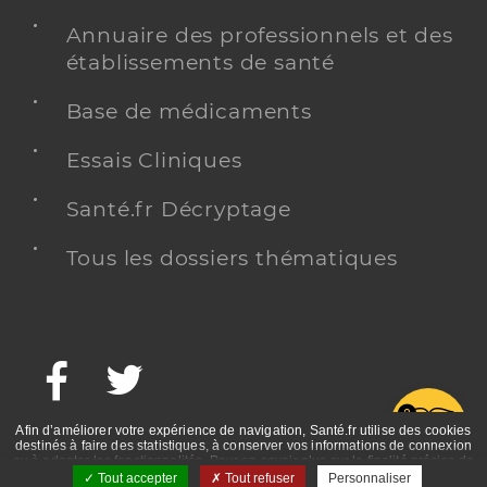
Annuaire des professionnels et des
établissements de santé
Base de médicaments
Essais Cliniques
Santé.fr Décryptage
Tous les dossiers thématiques
Facebook
Twitter
G
Afin d’améliorer votre expérience de navigation, Santé.fr utilise des cookies
destinés à faire des statistiques, à conserver vos informations de connexion
ou à adapter les fonctionnalités. Pour en savoir plus sur la finalité précise de
ces cookies, nous vous invitons à prendre connaissance de la politique de
Tout accepter
Tout refuser
Personnaliser