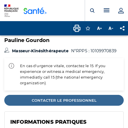
Panneau de gestion des cookies
Menu pr
Ouvrir la rech
Connectez-vous pour
Augmenter la t
Diminuer 
Pa
Pauline Gourdon
Masseur-Kinésithérapeute
N°RPPS : 10109970839
En cas d'urgence vitale, contactez le 15. If you
experience or witness a medical emergency,
immediatly call 15 (the national emergency
organization).
CONTACTER LE PROFESSIONNEL
INFORMATIONS PRATIQUES