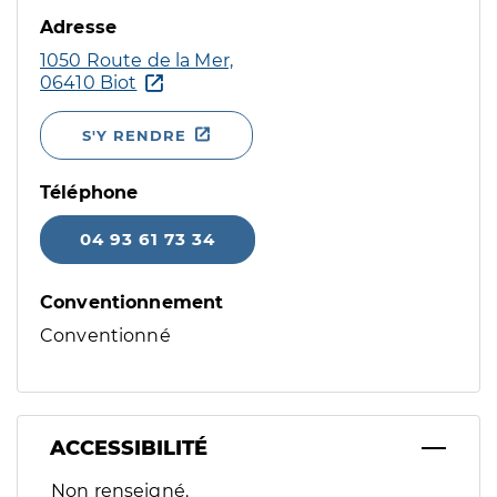
Adresse
1050 Route de la Mer,
06410 Biot
S'Y RENDRE
Téléphone
04 93 61 73 34
Conventionnement
Conventionné
ACCESSIBILITÉ
Filtres
Non renseigné.
Sélectionnez un ou plusieurs handicaps/besoins spécifiques p