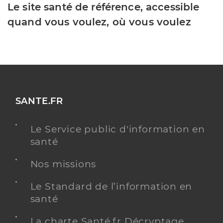
Le site santé de référence, accessible
quand vous voulez, où vous voulez
SANTE.FR
Le Service public d'information en
santé
Nos missions
Le Standard de l’information en
santé
La charte Santé.fr Décryptage