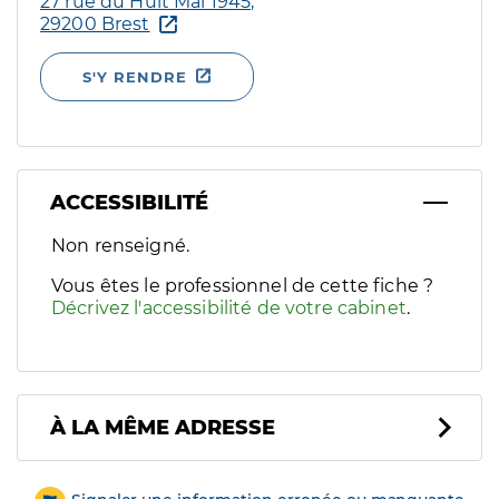
27 rue du Huit Mai 1945,
29200 Brest
S'Y RENDRE
ACCESSIBILITÉ
Filtres
Non renseigné.
Sélectionnez un ou plusieurs handicaps/besoins spécifiques p
Vous êtes le professionnel de cette fiche ?
Décrivez l'accessibilité de votre cabinet
.
À LA MÊME ADRESSE