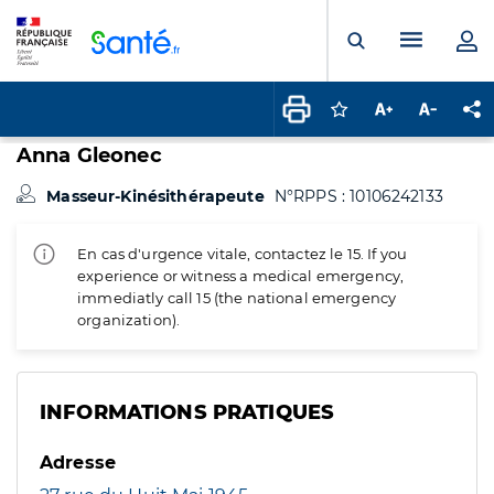
Panneau de gestion des cookies
Menu pr
Ouvrir la rech
Connectez-vous pour
Augmenter la t
Diminuer 
Pa
Anna Gleonec
Masseur-Kinésithérapeute
N°RPPS : 10106242133
En cas d'urgence vitale, contactez le 15. If you
experience or witness a medical emergency,
immediatly call 15 (the national emergency
organization).
INFORMATIONS PRATIQUES
Adresse