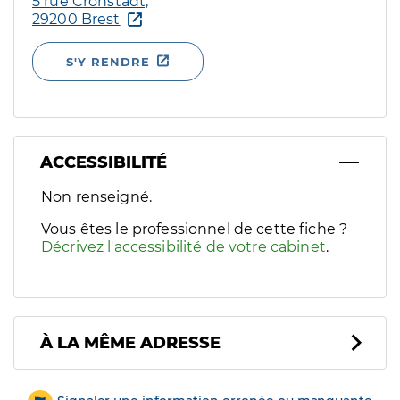
5 rue Cronstadt,
29200 Brest
S'Y RENDRE
ACCESSIBILITÉ
Filtres
Non renseigné.
Sélectionnez un ou plusieurs handicaps/besoins spécifiques p
Vous êtes le professionnel de cette fiche ?
Décrivez l'accessibilité de votre cabinet
.
À LA MÊME ADRESSE