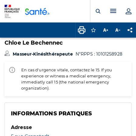
Panneau de gestion des cookies
Menu pr
Ouvrir la rech
Connectez-vous pour
Augmenter la t
Diminuer 
Pa
Chloe Le Bechennec
Masseur-Kinésithérapeute
N°RPPS : 10101258928
En cas d'urgence vitale, contactez le 15. If you
experience or witness a medical emergency,
immediatly call 15 (the national emergency
organization).
INFORMATIONS PRATIQUES
Adresse