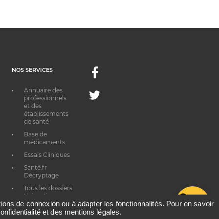
NOS SERVICES
Facebook
Annuaire des
Twitter
professionnels
et des
établissements
de santé
Base de
médicaments
Essais Cliniques
Santé.fr
Décryptage
Tous les dossiers
thématiques
G
ations de connexion ou à adapter les fonctionnalités. Pour en savoir
onfidentialité et des mentions légales.