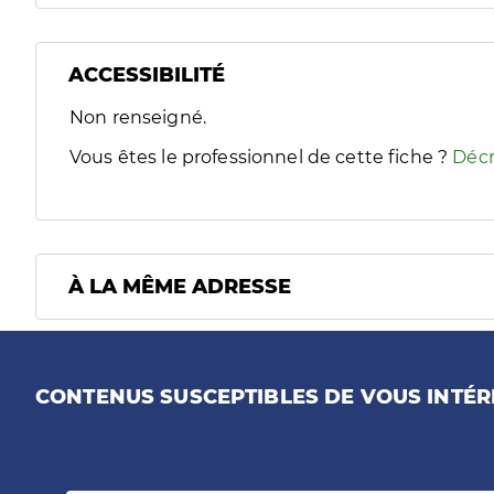
ACCESSIBILITÉ
Filtres
Non renseigné.
Sélectionnez un ou plusieurs handicaps/besoins spécifiques
Vous êtes le professionnel de cette fiche ?
Décr
À LA MÊME ADRESSE
CONTENUS SUSCEPTIBLES DE VOUS INTÉR