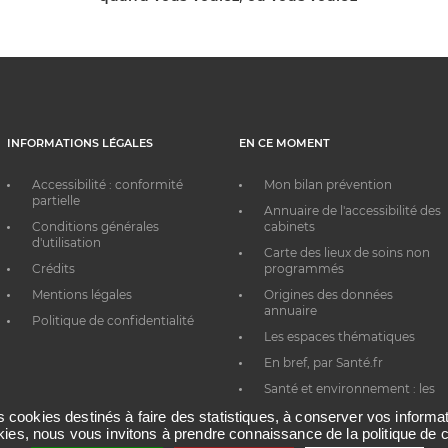
INFORMATIONS LÉGALES
EN CE MOMENT
Accessibilité : conformité
Mon bilan prévention
partielle
Annuaire de l'accessibilité des
Conditions générales
cabinets
d'utilisation
Carte des lieux de soins non
Crédits
programmés
Mentions légales
Origines des données
annuaire
Politique de confidentialité
Les espaces thématiques
En bref, par Santé.fr
Santé et environnement : les
bons réflexes au quotidien
es cookies destinés à faire des statistiques, à conserver vos inform
okies, nous vous invitons à prendre connaissance de la politique de c