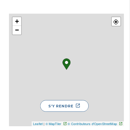
+
−
S'Y RENDRE
Leaflet
|
© MapTiler
© Contributeurs d'OpenStreetMap