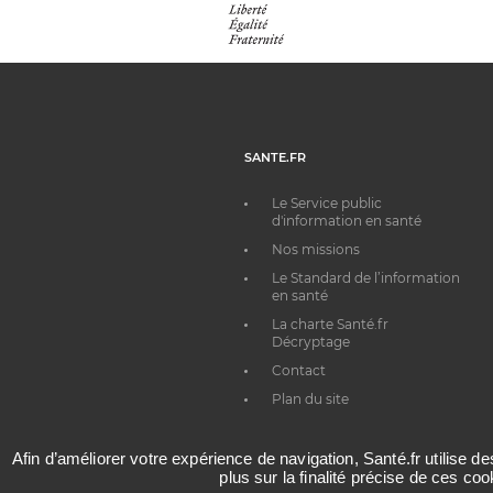
SANTE.FR
Le Service public
d'information en santé
Nos missions
Le Standard de l’information
en santé
La charte Santé.fr
Décryptage
Contact
Plan du site
Afin d’améliorer votre expérience de navigation, Santé.fr utilise d
plus sur la finalité précise de ces co