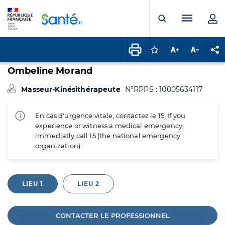
Panneau de gestion des cookies
Menu pr
Ouvrir la rech
Connectez-vous pour
Augmenter la t
Diminuer 
Pa
Ombeline Morand
Masseur-Kinésithérapeute
N°RPPS : 10005634117
En cas d'urgence vitale, contactez le 15. If you
experience or witness a medical emergency,
immediatly call 15 (the national emergency
organization).
LIEU 1
LIEU 2
CONTACTER LE PROFESSIONNEL