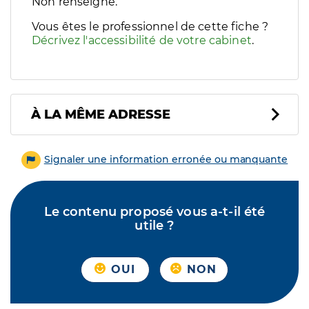
Filtres
Non renseigné.
Sélectionnez un ou plusieurs handicaps/besoins spécifiques p
Vous êtes le professionnel de cette fiche ?
Décrivez l'accessibilité de votre cabinet
.
À LA MÊME ADRESSE
Signaler une information erronée ou manquante
Le contenu proposé vous a-t-il été
utile ?
OUI
NON