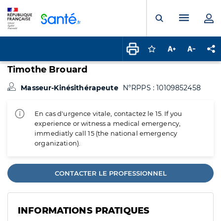
Panneau de gestion des cookies
Menu pr
Ouvrir la rech
Connectez-vous pour
Augmenter la t
Diminuer 
Pa
Timothe Brouard
Masseur-Kinésithérapeute
N°RPPS : 10109852458
En cas d'urgence vitale, contactez le 15. If you
experience or witness a medical emergency,
immediatly call 15 (the national emergency
organization).
CONTACTER LE PROFESSIONNEL
INFORMATIONS PRATIQUES