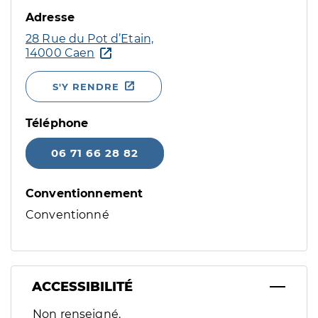
Adresse
28 Rue du Pot d’Etain,
14000 Caen
S'Y RENDRE
Téléphone
06 71 66 28 82
Conventionnement
Conventionné
ACCESSIBILITÉ
Filtres
Non renseigné.
Sélectionnez un ou plusieurs handicaps/besoins spécifiques p